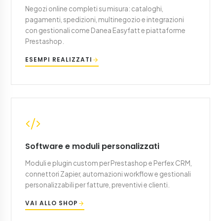
Negozi online completi su misura: cataloghi,
pagamenti, spedizioni, multinegozio e integrazioni
con gestionali come Danea Easyfatt e piattaforme
Prestashop.
ESEMPI REALIZZATI
Software e moduli personalizzati
Moduli e plugin custom per Prestashop e Perfex CRM,
connettori Zapier, automazioni workflow e gestionali
personalizzabili per fatture, preventivi e clienti.
VAI ALLO SHOP