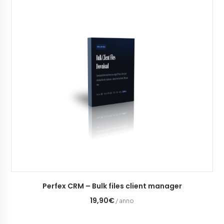
AGGIUNGI AL CARRELLO
Perfex CRM – Bulk files client manager
19,90€
/ anno