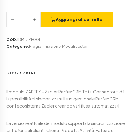
1
Aggiungi al carrello
COD
:
IDM-ZPF001
Categorie
:
Programmazione
,
Moduli custom
DESCRIZIONE
Il modulo ZAPFEX – Zapier Perfex CRM Total Connector ti dà
la possibilità di sincronizzare il tuo gestionale Perfex CRM
con l'ecosistema Zapier creando vari flussi automatizzati.
La versione attuale del modulo supporta la sincronizzazione
di: Potenziali clienti, Clienti, Progetti, Attività, Fatture e