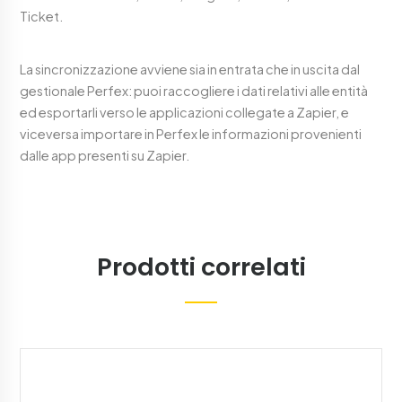
Ticket.
La sincronizzazione avviene sia in entrata che in uscita dal
gestionale Perfex: puoi raccogliere i dati relativi alle entità
ed esportarli verso le applicazioni collegate a Zapier, e
viceversa importare in Perfex le informazioni provenienti
dalle app presenti su Zapier.
Prodotti correlati