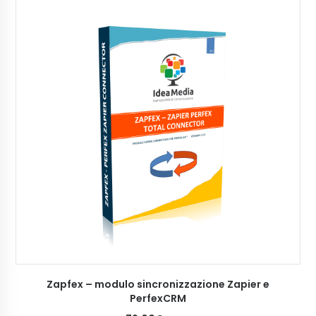
AGGIUNGI AL CARRELLO
Zapfex – modulo sincronizzazione Zapier e
PerfexCRM