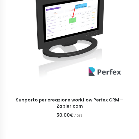
AGGIUNGI AL CARRELLO
Supporto per creazione workflow Perfex CRM –
Zapier.com
50,00€
/ ora