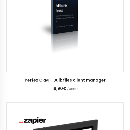
AGGIUNGI AL CARRELLO
Perfex CRM – Bulk files client manager
19,90€
/ anno