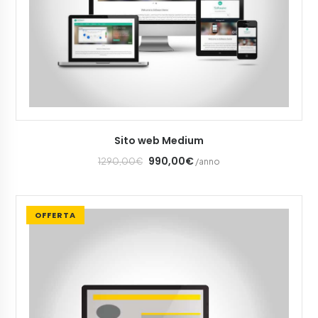
AGGIUNGI AL CARRELLO
Sito web Medium
990,00€
1290,00€
/anno
OFFERTA