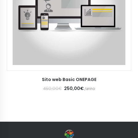
AGGIUNGI AL CARRELLO
Sito web Basic ONEPAGE
250,00€
450,00€
/anno