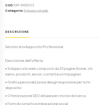
COD
:
IDM-WEB003
Categoria
:
Sviluppo siti web
DESCRIZIONE
Servizio di sviluppo sito Professional.
Descrizione dell'offerta:
• Sviluppo sito web composto da 20 pagine (home, chi
siamo, prodotti, servizi, contatti e sottopagine)
• Grafica personalizzata e design responsive per tutti i
dispositivi
• Ottimizzazione SEO di base per i motori di ricerca
• Form di contatto e integrazione social