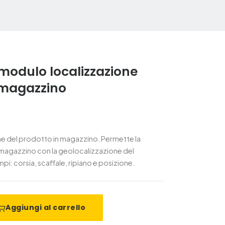
modulo localizzazione
 magazzino
ne del prodotto in magazzino. Permette la
magazzino con la geolocalizzazione del
pi: corsia, scaffale, ripiano e posizione.
Aggiungi al carrello