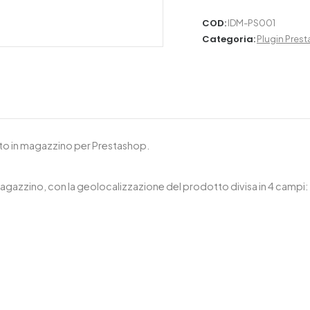
COD
:
IDM-PS001
Categoria
:
Plugin Pres
to in magazzino per Prestashop.
agazzino, con la geolocalizzazione del prodotto divisa in 4 campi: