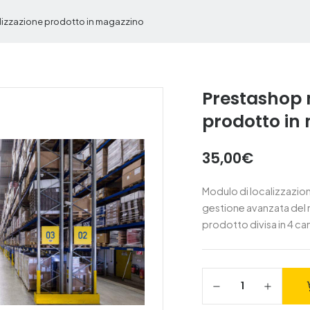
izzazione prodotto in magazzino
Prestashop 
prodotto in
35,00€
Modulo di localizzazio
gestione avanzata del 
prodotto divisa in 4 cam
1