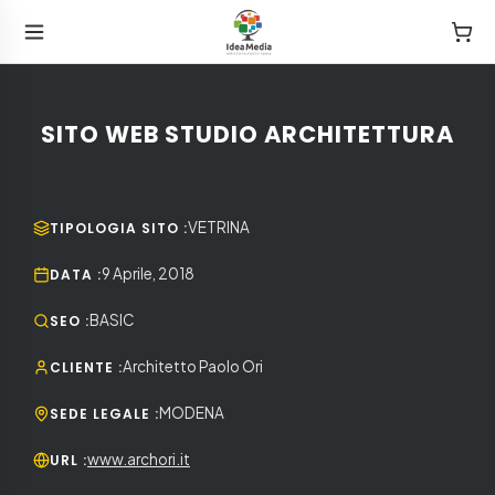
SITO WEB STUDIO ARCHITETTURA
VETRINA
TIPOLOGIA SITO
:
9 Aprile, 2018
DATA
:
BASIC
SEO
:
Architetto Paolo Ori
CLIENTE
:
MODENA
SEDE LEGALE
:
www.archori.it
URL
: