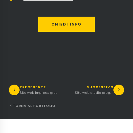
CHIEDI INFO
PRECEDENTE
SUCCESSIVO
Sito web impresa grandi impianti elettrici
Sito web studio progettazione geometra
TORNA AL PORTFOLIO