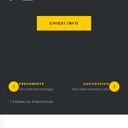
CHIEDI INFO
PRECEDENTE
SUCCESSIVO
Sito web taxi noleggio con conducente
Sito web azienda orafa
TORNA AL PORTFOLIO