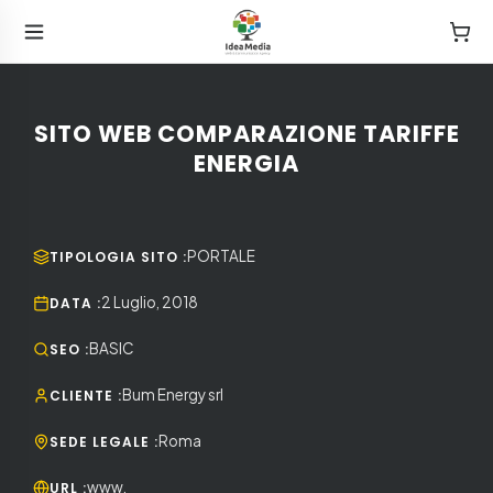
SITO WEB COMPARAZIONE TARIFFE
ENERGIA
PORTALE
TIPOLOGIA SITO
:
2 Luglio, 2018
DATA
:
BASIC
SEO
:
Bum Energy srl
CLIENTE
:
Roma
SEDE LEGALE
:
www.
URL
: