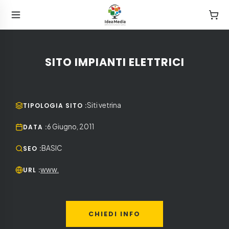
SITO IMPIANTI ELETTRICI
Siti vetrina
TIPOLOGIA SITO
:
6 Giugno, 2011
DATA
:
BASIC
SEO
:
www.
URL
:
CHIEDI INFO