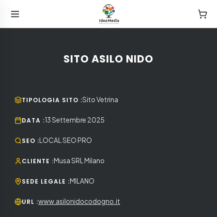
SITO ASILO NIDO
Sito Vetrina
TIPOLOGIA SITO
:
13 Settembre 2025
DATA
:
LOCAL SEO PRO
SEO
:
Musa SRL Milano
CLIENTE
:
MILANO
SEDE LEGALE
:
www.asilonidocodogno.it
URL
: