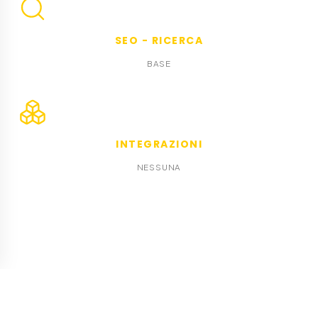
SEO - RICERCA
BASE
INTEGRAZIONI
NESSUNA