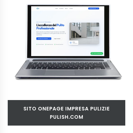
SITO ONEPAGE IMPRESA PULIZIE
PULISH.COM