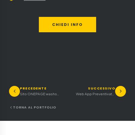
CHIEDI INFO
PRECEDENTE
SUCCESSIVO
Sito ONEPAGE washsofà.com
Web App Preventivatore
TORNA AL PORTFOLIO