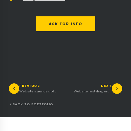
ASK FOR INFO
PREVIOUS
NEXT
Website azienda goldsmith
Website restyling energy alternative
BACK TO PORTFOLIO