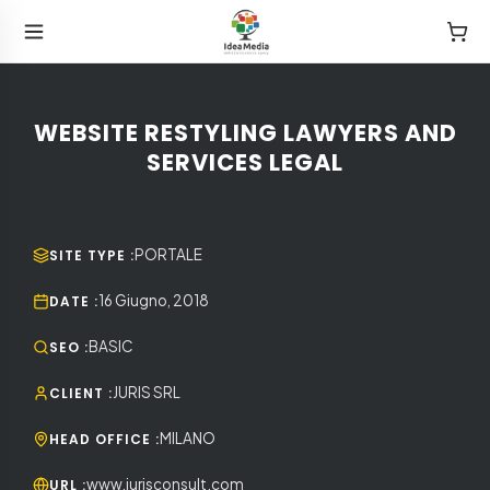
WEBSITE RESTYLING LAWYERS AND
SERVICES LEGAL
PORTALE
SITE TYPE
:
16 Giugno, 2018
DATE
:
BASIC
SEO
:
JURIS SRL
CLIENT
:
MILANO
HEAD OFFICE
:
www.jurisconsult.com
URL
: