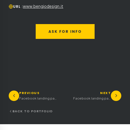
www.bengiodesign.it
URL
:
ASK FOR INFO
PREVIOUS
NEXT
Facebook landing page for restaurant in Belluno
Facebook landing page for lounge bar beach lido
BACK TO PORTFOLIO