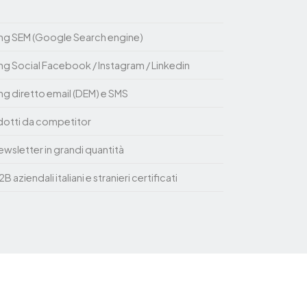
g SEM (Google Search engine)
 Social Facebook / Instagram / Linkedin
 diretto email (DEM) e SMS
dotti da competitor
ewsletter in grandi quantità
 aziendali italiani e stranieri certificati