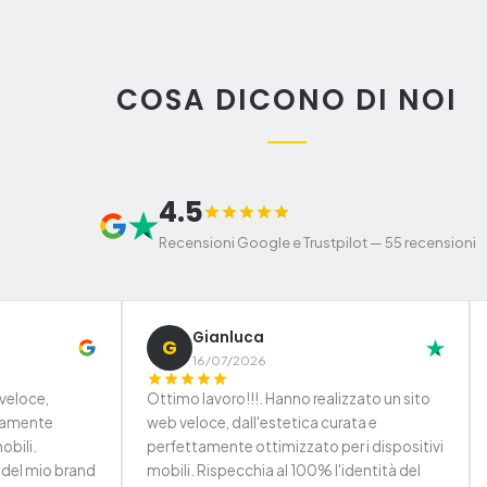
COSA DICONO DI NOI
4.5
Recensioni Google e Trustpilot
—
55 recensioni
Gianluca
G
16/07/2026
 veloce,
Ottimo lavoro!!!. Hanno realizzato un sito
ttamente
web veloce, dall'estetica curata e
obili.
perfettamente ottimizzato per i dispositivi
 del mio brand
mobili. Rispecchia al 100% l'identità del