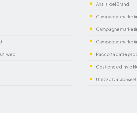
Analisi del Brand
Campagne marketin
Campagne marketing
ud
Campagne marketing
siti web
Raccolta dati e pro
Gestione ed invio N
Utilizzo Database B2B