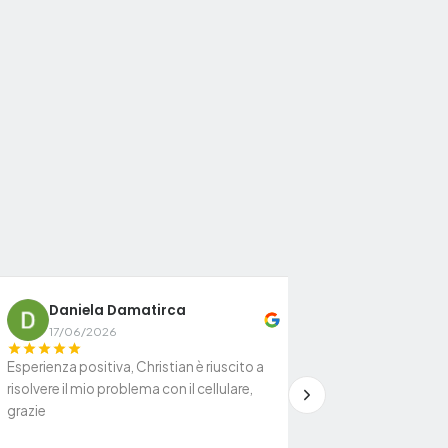
Daniela Damatirca
Daniela
D
17/06/2026
17/06/2026
Esperienza positiva, Christian è riuscito a
Esperienza positiva,
risolvere il mio problema con il cellulare,
risolvere il mio pro
grazie