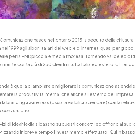
omunicazione nasce nel lontano 2015, a seguito della chiusura e
 nel 1999 agli albori italiani del web e di internet, quasi per gioco
eale per la PMI (piccola e media impresa) fornendo valide ed otti
ualmente conta più di 250 clienti in tutta Italia ed estero, offren
zienda è quella di ampliare e migliorare la comunicazione aziendale
mentare la produttività interna) che anche all'esterno dell'impre
a branding awareness (ossia la visibilità aziendale) con la relati
e conversione.
rvizi di IdeaMedia si basano su questi concetti ed offrono ai suoi 
etizzando in breve tempo l'investimento effettuato. Qui in bass