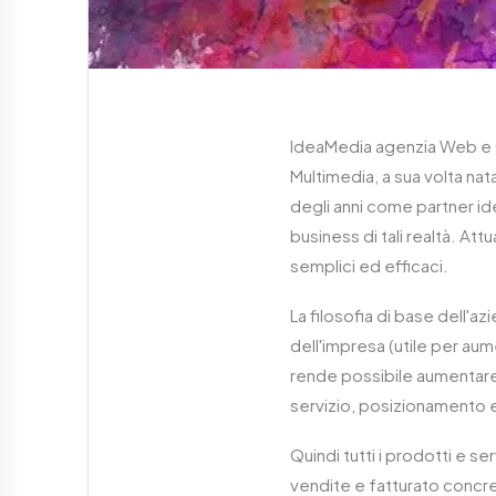
IdeaMedia agenzia Web e C
Multimedia, a sua volta nata
degli anni come partner id
business di tali realtà. Att
semplici ed efficaci.
La filosofia di base dell'a
dell'impresa (utile per au
rende possibile aumentare l
servizio, posizionamento 
Quindi tutti i prodotti e se
vendite e fatturato concr